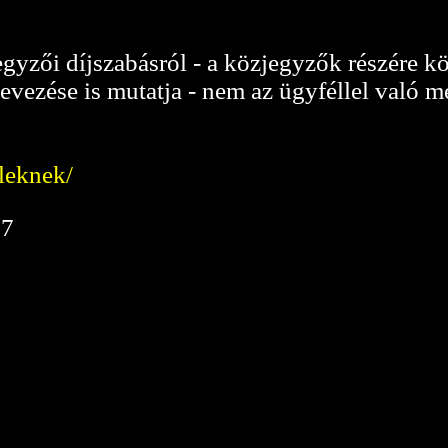
egyzői díjszabásról - a közjegyzők részére kö
nevezése is mutatja - nem az ügyféllel való 
leknek/
07