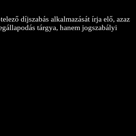
telező díjszabás alkalmazását írja elő, azaz
megállapodás tárgya, hanem jogszabályi