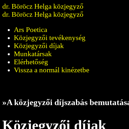
dr. Böröcz Helga közjegyző
dr. Böröcz Helga közjegyző
Ars Poetica
Közjegyzői tevékenység
Közjegyzői díjak
Munkatársak
Elérhetőség
Vissza a normál kinézetbe
»A közjegyzői díjszabás bemutatás
Közjegyzői díjak