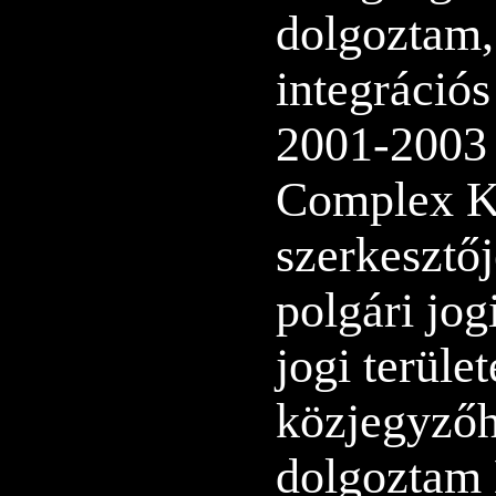
dolgoztam,
integrációs
2001-2003 
Complex K
szerkesztőj
polgári jog
jogi terüle
közjegyzőh
dolgoztam 