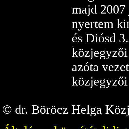
majd 2007 
nyertem ki
és Diósd 3
közjegyzői
azóta veze
közjegyzői 
© dr. Böröcz Helga Közj