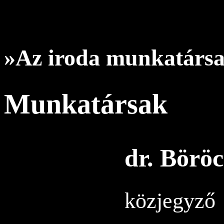
»Az iroda munkatárs
Munkatársak
dr. Börö
közjegyző