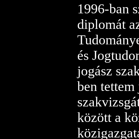
1996-ban s
diplomát a
Tudománye
és Jogtudo
jogász sza
ben tettem 
szakvizsgá
között a kö
közigazgat